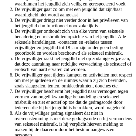
waarbinnen het jeugdlid zich veilig en gerespecteerd voelt
De vrijwilliger gaat zo om met een jeugdlid dat zijn/haar
waardigheid niet wordt aangetast
De vrijwilliger dringt niet verder door in het privéleven van
het jeugdlid dan functioneel noodzakelijk is.
De vrijwilliger onthoudt zich van elke vorm van seksuele
benadering en misbruik ten opzichte van het jeugdlid. Alle
seksuele handelingen, -contacten en -relaties tussen
vrijwilliger en jeugdlid tot 18 jaar zijn onder geen beding
geoorloofd en worden beschouwd als seksueel misbruik.
De vrijwilliger raakt het jeugdlid niet op zodanige wijze aan,
dat deze aanraking naar redelijke verwachting als seksueel of
erotisch van aard ervaren zal worden.
De vrijwilliger gaat tijdens kampen en activiteiten met respect
om met jeugdleden en de ruimtes waarin zij zich bevinden,
zoals slaapzalen, tenten, omkleedruimten, douches etc.
De vrijwilliger beschermt het jeugdlid naar vermogen tegen
vormen van ongelijkwaardige behandeling en seksueel
misbruik en ziet er actief op toe dat de gedragscode door
iedereen die bij het jeugdlid is betrokken, wordt nageleefd.
Als de vrijwilliger gedrag signaleert dat niet in
overeenstemming is met deze gedragscode en bij vermoedens
van seksueel misbruik, is hij verplicht hiervan melding te
maken bij de daarvoor door het bestuur aangewezen
personen.