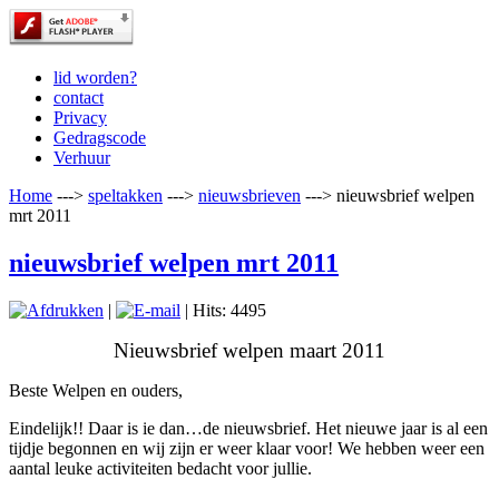
lid worden?
contact
Privacy
Gedragscode
Verhuur
Home
--->
speltakken
--->
nieuwsbrieven
--->
nieuwsbrief welpen
mrt 2011
nieuwsbrief welpen mrt 2011
|
| Hits: 4495
Nieuwsbrief welpen maart 2011
Beste Welpen en ouders,
Eindelijk!! Daar is ie dan…de nieuwsbrief. Het nieuwe jaar is al een
tijdje begonnen en wij zijn er weer klaar voor! We hebben weer een
aantal leuke activiteiten bedacht voor jullie.